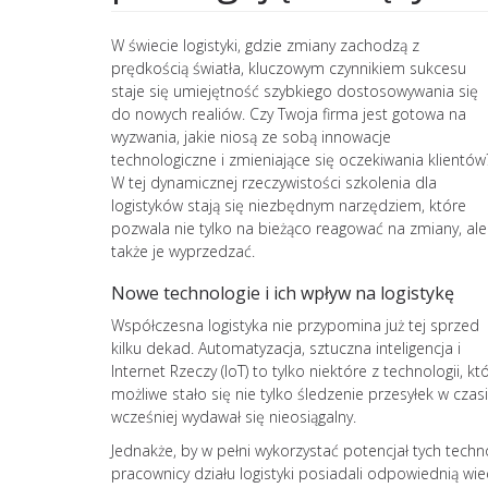
W świecie logistyki, gdzie zmiany zachodzą z
prędkością światła, kluczowym czynnikiem sukcesu
staje się umiejętność szybkiego dostosowywania się
do nowych realiów. Czy Twoja firma jest gotowa na
wyzwania, jakie niosą ze sobą innowacje
technologiczne i zmieniające się oczekiwania klientów
W tej dynamicznej rzeczywistości szkolenia dla
logistyków stają się niezbędnym narzędziem, które
pozwala nie tylko na bieżąco reagować na zmiany, ale
także je wyprzedzać.
Nowe technologie i ich wpływ na logistykę
Współczesna logistyka nie przypomina już tej sprzed
kilku dekad. Automatyzacja, sztuczna inteligencja i
Internet Rzeczy (IoT) to tylko niektóre z technologii
możliwe stało się nie tylko śledzenie przesyłek w cza
wcześniej wydawał się nieosiągalny.
Jednakże, by w pełni wykorzystać potencjał tych techno
pracownicy działu logistyki posiadali odpowiednią wi