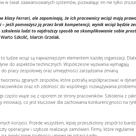
ków w świat zaawansowanych systemów, pozwalając im nie tylko zrozum
szersze
Burnout jako zespół stresu
e klasy Ferrari, ale zapominają, że ich pracownicy wciąż mają prawo
psychologicznego rozprzest
 – jeśli pomnożysz ją przez brak kompetencji, wynik wciąż będzie ze
niczym pożar. Prowadzi nie 
 szkolenia ludzi to najdroższy sposób na skomplikowanie sobie pros
rozdrażenienia, ale również 
 Warto Szkolić, Marcin Grzelak.
relacje osobiste, powoduje
niepokój, a nawet prowadzi 
Jak zapobiegać wypaleniu
zawodowemu? Według amer
to ludzie wciąż są najważniejszym elementem każdej organizacji. Dlat
badaczki Christiny Maslach
 jedynie do aspektów technicznych. Współczesne wyzwania wymagają
zawodowe przebiega zgodn
i do pracy zespołowej oraz umiejętności zarządzania zmianą.
następującym schematem: 
 tworzeniu zgranych zespołów, które potrafią współpracować w dyn
stadia mogą występować łąc
 pracowników oraz ich zdolność do wspólnego rozwiązywania problem
pojawiać się kolejno u...
czytaj dalej...
 często wiąże się z oporem ze strony pracowników. Szkolenia z zak
 innowacji, co jest kluczowe dla zachowania konkurencyjności na ryn
nych korzyści. Przede wszystkim, lepiej przeszkolony zespół to bardzi
zty operacyjne i szybsze realizacje zamówień. Firmy, które regularnie
a zwiększonej lojalności i mniejszej rotacji kadry.