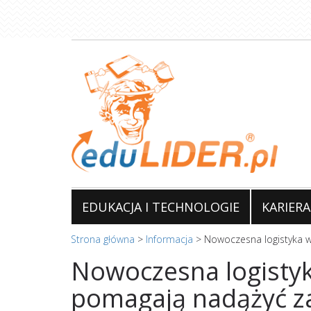
Przejdź
do
treści
EDUKACJA I TECHNOLOGIE
KARIERA
Strona główna
>
Informacja
>
Nowoczesna logistyka w
Nowoczesna logistyka
pomagają nadążyć z