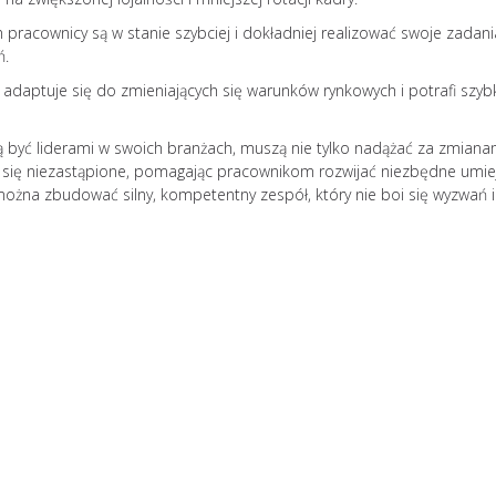
 pracownicy są w stanie szybciej i dokładniej realizować swoje zadani
ń.
 adaptuje się do zmieniających się warunków rynkowych i potrafi szyb
 być liderami w swoich branżach, muszą nie tylko nadążać za zmianam
ą się niezastąpione, pomagając pracownikom rozwijać niezbędne umie
można zbudować silny, kompetentny zespół, który nie boi się wyzwań i