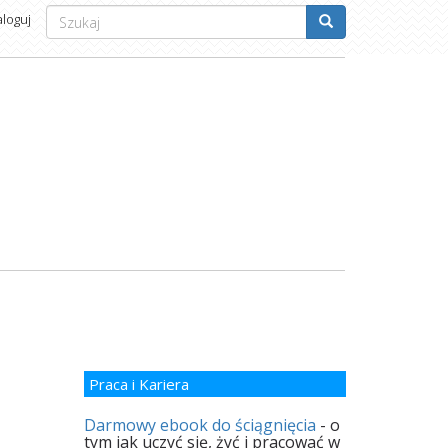
Formularz
aloguj
wyszukiwania
Szukaj
Praca i Kariera
Darmowy ebook do ściągnięcia
- o
tym jak uczyć się, żyć i pracować w