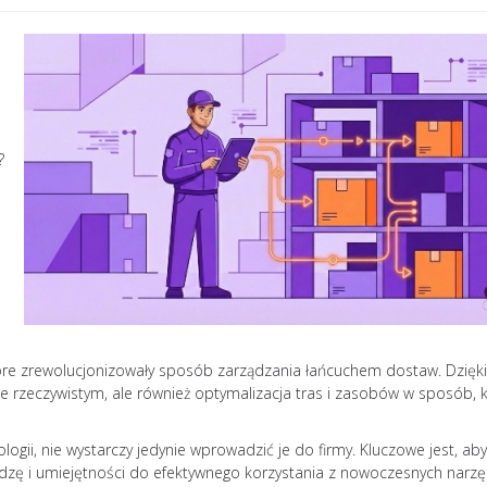
?
Jak uniknąć wypale
, które zrewolucjonizowały sposób zarządzania łańcuchem dostaw. Dzięk
zawodowego? 10
sie rzeczywistym, ale również optymalizacja tras i zasobów w sposób, 
skutecznych strateg
Zjawisk
logii, nie wystarczy jedynie wprowadzić je do firmy. Kluczowe jest, aby
zawod
edzę i umiejętności do efektywnego korzystania z nowoczesnych narzę
zatacza