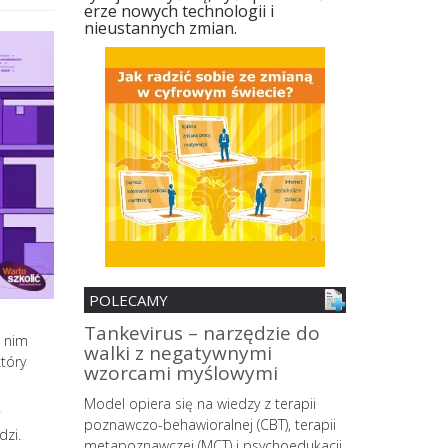
erze nowych technologii i
nieustannych zmian.
POLECAMY
nia
Tankevirus – narzędzie do
Spersonali
i nim
walki z negatywnymi
mobilne z 
który
ii
wzorcami myślowymi
zmian śro
MŚP z pane
o wypalenia
Model opiera się na wiedzy z terapii
strategów
owego
poznawczo-behawioralnej (CBT), terapii
dzi.
 coraz
metapoznawczej (MCT) i psychoedukacji,