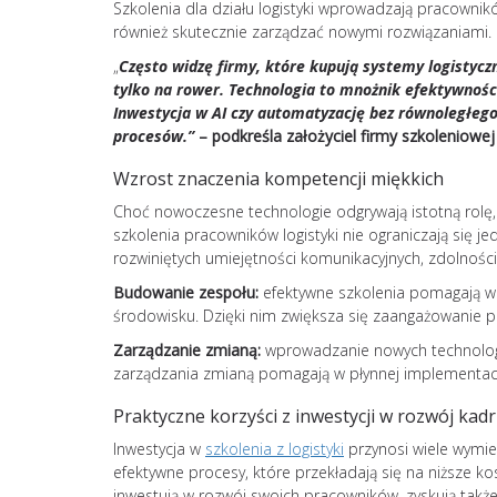
Szkolenia dla działu logistyki wprowadzają pracowni
również skutecznie zarządzać nowymi rozwiązaniami.
„
Często widzę firmy, które kupują systemy logistyczn
tylko na rower. Technologia to mnożnik efektywności
Inwestycja w AI czy automatyzację bez równoległego
procesów.”
– podkreśla założyciel firmy szkoleniowej
Wzrost znaczenia kompetencji miękkich
Choć nowoczesne technologie odgrywają istotną rolę, 
szkolenia pracowników logistyki nie ograniczają się
rozwiniętych umiejętności komunikacyjnych, zdolnośc
Budowanie zespołu:
efektywne szkolenia pomagają w
środowisku. Dzięki nim zwiększa się zaangażowanie
Zarządzanie zmianą:
wprowadzanie nowych technologii
zarządzania zmianą pomagają w płynnej implementacji
Praktyczne korzyści z inwestycji w rozwój kadr
Inwestycja w
szkolenia z logistyki
przynosi wiele wymier
efektywne procesy, które przekładają się na niższe kos
inwestują w rozwój swoich pracowników, zyskują także n