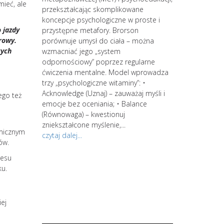
ieć, ale
 kręgi.
przekształcając skomplikowane
koncepcje psychologiczne w proste i
 jazdy
rzenia się
przystępne metafory. Brorson
rowy.
tylko do
porównuje umysł do ciała – można
tych
niszczy
wzmacniać jego „system
 zmęczenie,
odpornościowy” poprzez regularne
do depresji.
ćwiczenia mentalne. Model wprowadza
trzy „psychologiczne witaminy”: •
ykańskiej
Acknowledge (Uznaj) – zauważaj myśli i
ego też
 wypalenie
emocje bez oceniania; • Balance
strategów. Zacz
ie z
(Równowaga) – kwestionuj
kontynuuj swoją
Powyższe
zniekształcone myślenie,...
amicznym
jesteś zainter
znie lub
czytaj dalej...
ów.
spersonalizowan
po wstępnym s
resu
wiedzy i świad
ku.
procesów intern
środowiskowa d
spersonalizowa
ej
zająć się...
czytaj dalej...