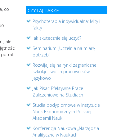
a, co
CZYTAJ TAKŻE
Psychoterapia indywidualna: Mity i
ko
fakty
Jak skutecznie się uczyć?
i, ale
jętności
Seminarium „Uczelnia na miarę
 potrafi
potrzeb"
Rozwijaj się na rynki zagraniczne
szkoląc swoich pracowników
językowo
Jak Pisać Efektywne Prace
Zaliczeniowe na Studiach
Studia podyplomowe w Instytucie
Nauk Ekonomicznych Polskiej
Akademii Nauk
Konferencja Naukowa „Narzędzia
Analityczne w Naukach