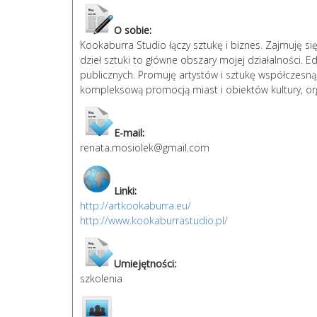
O sobie:
Kookaburra Studio łączy sztukę i biznes. Zajmuję si
dzieł sztuki to główne obszary mojej działalności. 
publicznych. Promuję artystów i sztukę współczesną
kompleksową promocją miast i obiektów kultury, orga
E-mail:
renata.mosiolek@gmail.com
Linki:
http://artkookaburra.eu/
http://www.kookaburrastudio.pl/
Umiejętności:
szkolenia