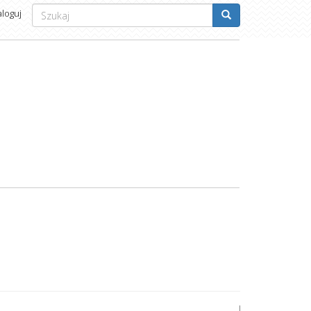
Formularz
aloguj
wyszukiwania
Szukaj