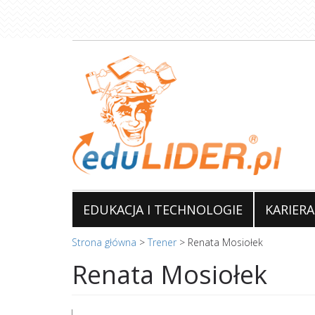
Przejdź
do
treści
EDUKACJA I TECHNOLOGIE
KARIERA
Strona główna
>
Trener
>
Renata Mosiołek
Renata Mosiołek