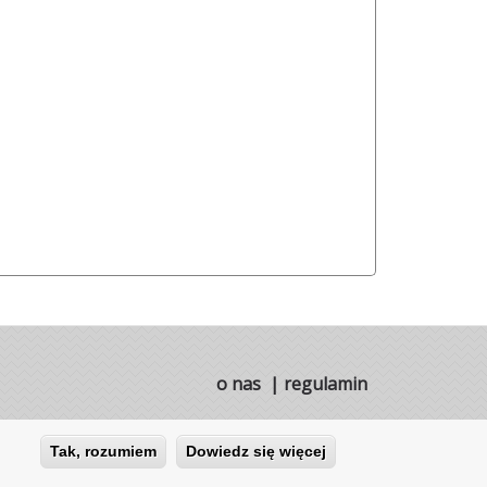
o nas
|
regulamin
Tak, rozumiem
Dowiedz się więcej