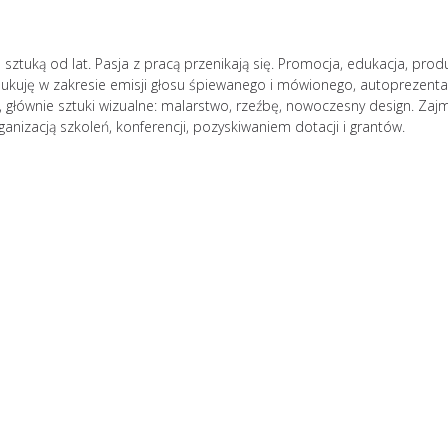
ę sztuką od lat. Pasja z pracą przenikają się. Promocja, edukacja, pro
Edukuję w zakresie emisji głosu śpiewanego i mówionego, autoprezentac
, głównie sztuki wizualne: malarstwo, rzeźbę, nowoczesny design. Zaj
nizacją szkoleń, konferencji, pozyskiwaniem dotacji i grantów.