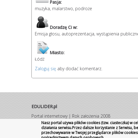
Pasja:
muzyka, malarstwo, podroże
Doradzę Ci w:
Emisja głosu, autoprezentacja, wystąpienia publiczn
Miasto:
Łódź
Zaloguj się
aby dodać komentarz.
EDULIDER.pl
Portal internetowy | Rok założenia 2008
Wszelkie prawa zastrzeżone
|
Kontakt
Promocja
Nasz portal używa plików cookies (tzw. ciasteczka) w 
działania serwisu.Przez dalsze korzystanie z Serwisu, 
szkoły
przechowywanie w Twojej przeglądarce plików cookies
pośrednictwem danych osobowych