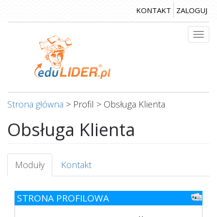
Przejdź
KONTAKT
ZALOGUJ
do
treści
Togg
navi
Strona główna
>
Profil
>
Obsługa Klienta
Obsługa Klienta
Karty
Moduły
(aktywna
Kontakt
podstawowe
karta)
STRONA PROFILOWA