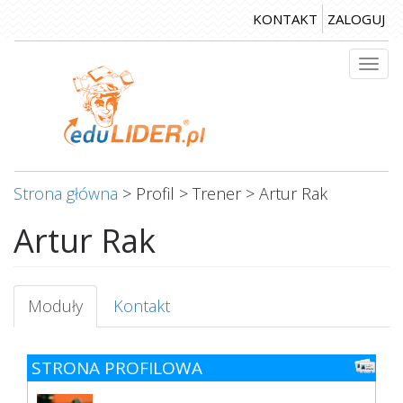
Przejdź
KONTAKT
ZALOGUJ
do
treści
Togg
navi
Strona główna
>
Profil
>
Trener
>
Artur Rak
Artur Rak
Karty
Moduły
(aktywna
Kontakt
podstawowe
karta)
STRONA PROFILOWA