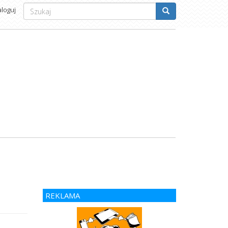
Formularz
aloguj
wyszukiwania
Szukaj
REKLAMA