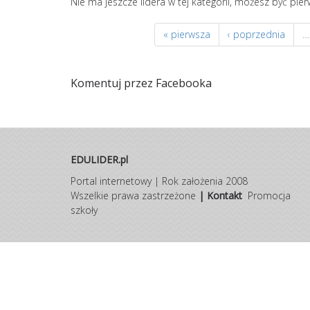
Nie ma jeszcze lidera w tej kategorii, możesz być pie
« pierwsza
‹ poprzednia
…
Komentuj przez Facebooka
EDULIDER.pl
Portal internetowy | Rok założenia 2008
Wszelkie prawa zastrzeżone
|
Kontakt
Promocja
szkoły