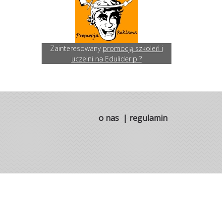
Zainteresowany
promocją szkoleń i
uczelni na Edulider.pl?
o nas
|
regulamin