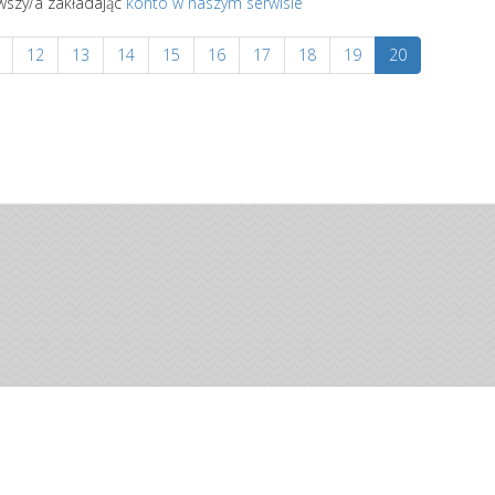
rwszy/a zakładając
konto w naszym serwisie
12
13
14
15
16
17
18
19
20