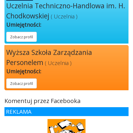
Uczelnia Techniczno-Handlowa im. H.
Chodkowskiej
( Uczelnia )
Umiejętności:
Zobacz profil
Wyższa Szkoła Zarządzania
Personelem
( Uczelnia )
Umiejętności:
Zobacz profil
Komentuj przez Facebooka
REKLAMA