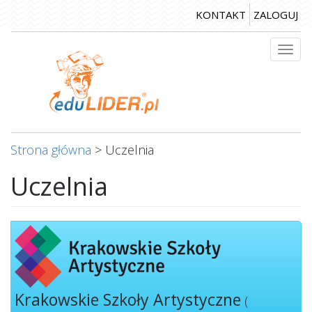
Przejdź
KONTAKT
ZALOGUJ
do
treści
Togg
navi
Strona główna
>
Uczelnia
Uczelnia
Krakowskie Szkoły Artystyczne
(