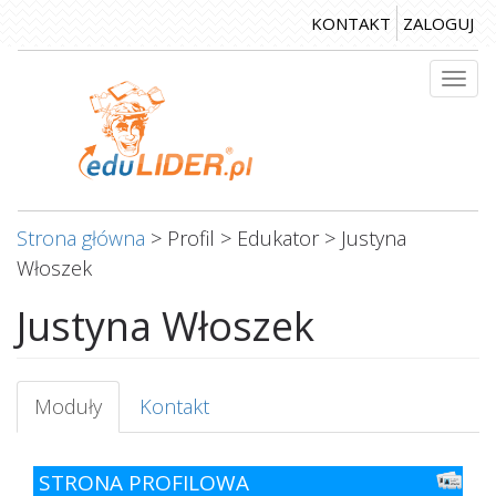
Przejdź
KONTAKT
ZALOGUJ
do
treści
Togg
navi
Strona główna
>
Profil
>
Edukator
>
Justyna
Włoszek
Justyna Włoszek
Karty
Moduły
(aktywna
Kontakt
podstawowe
karta)
STRONA PROFILOWA