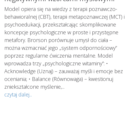
ś
Model opiera się na wiedzy z terapii poznawczo-
s
behawioralnej (CBT), terapii metapoznawczej (MCT) i
psychoedukacji, przekształcając skomplikowane
koncepcje psychologiczne w proste i przystępne
metafory. Brorson porównuje umysł do ciała –
można wzmacniać jego „system odpornościowy”
i.
poprzez regularne ćwiczenia mentalne. Model
wprowadza trzy „psychologiczne witaminy”: •
Acknowledge (Uznaj) – zauważaj myśli i emocje bez
oceniania; • Balance (Równowaga) – kwestionuj
ś
ą
zniekształcone myślenie,...
o
czytaj dalej...
s
w
i
s