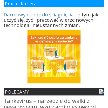
Praca i Kariera
Darmowy ebook do ściągnięcia
- o tym jak
uczyć się, żyć i pracować w erze nowych
technologii i nieustannych zmian.
POLECAMY
Tankevirus – narzędzie do walki z
S
negatywnymi wzorcami myślowymi
z