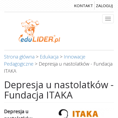
Przejdź
KONTAKT
ZALOGUJ
do
treści
Togg
navi
Strona główna
>
Edukacja
>
Innowacje
Pedagogiczne
>
Depresja u nastolatków - Fundacja
ITAKA
Depresja u nastolatków -
Fundacja ITAKA
Depresja u