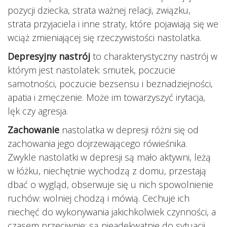
pozycji dziecka, strata ważnej relacji, związku,
strata przyjaciela i inne straty, które pojawiają się we
wciąż zmieniającej się rzeczywistości nastolatka.
Depresyjny nastrój
to charakterystyczny nastrój w
którym jest nastolatek: smutek, poczucie
samotności, poczucie bezsensu i beznadziejności,
apatia i zmęczenie. Może im towarzyszyć irytacja,
lęk czy agresja.
Zachowanie
nastolatka w depresji różni się od
zachowania jego dojrzewającego rówieśnika.
Zwykle nastolatki w depresji są mało aktywni, leżą
w łóżku, niechętnie wychodzą z domu, przestają
dbać o wygląd, obserwuje się u nich spowolnienie
ruchów: wolniej chodzą i mówią. Cechuje ich
niechęć do wykonywania jakichkolwiek czynności, a
czasem przeciwnie: są nieadekwatnie do sytuacji