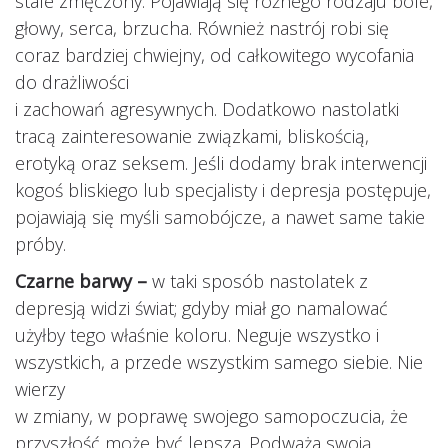
stale zmęczony. Pojawiają się różnego rodzaju bóle,
głowy, serca, brzucha. Również nastrój robi się
coraz bardziej chwiejny, od całkowitego wycofania
do drażliwości
i zachowań agresywnych. Dodatkowo nastolatki
tracą zainteresowanie związkami, bliskością,
erotyką oraz seksem. Jeśli dodamy brak interwencji
kogoś bliskiego lub specjalisty i depresja postępuje,
pojawiają się myśli samobójcze, a nawet same takie
próby.
Czarne barwy –
w taki sposób nastolatek z
depresją widzi świat; gdyby miał go namalować
użyłby tego właśnie koloru. Neguje wszystko i
wszystkich, a przede wszystkim samego siebie. Nie
wierzy
w zmiany, w poprawę swojego samopoczucia, że
przyszłość może być lepsza. Podważa swoją