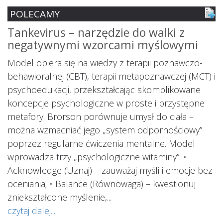
POLECAMY
Tankevirus – narzędzie do walki z
S
negatywnymi wzorcami myślowymi
z
ś
Model opiera się na wiedzy z terapii poznawczo-
s
behawioralnej (CBT), terapii metapoznawczej (MCT) i
psychoedukacji, przekształcając skomplikowane
koncepcje psychologiczne w proste i przystępne
metafory. Brorson porównuje umysł do ciała –
można wzmacniać jego „system odpornościowy”
i.
poprzez regularne ćwiczenia mentalne. Model
wprowadza trzy „psychologiczne witaminy”: •
Acknowledge (Uznaj) – zauważaj myśli i emocje bez
oceniania; • Balance (Równowaga) – kwestionuj
ś
ą
zniekształcone myślenie,...
o
czytaj dalej...
s