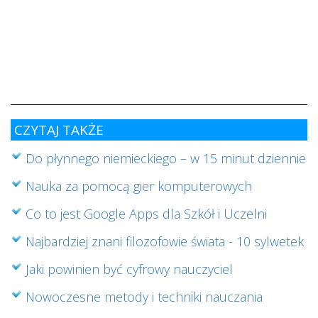
w
i
s
ab
cz
CZYTAJ TAKŻE
Do płynnego niemieckiego – w 15 minut dziennie
Nauka za pomocą gier komputerowych
Co to jest Google Apps dla Szkół i Uczelni
Najbardziej znani filozofowie świata - 10 sylwetek
Jaki powinien być cyfrowy nauczyciel
Nowoczesne metody i techniki nauczania