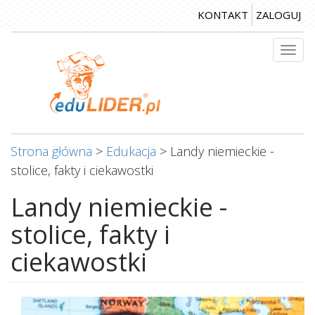
Przejdź
KONTAKT
ZALOGUJ
do
treści
Togg
navi
Strona główna
>
Edukacja
>
Landy niemieckie -
stolice, fakty i ciekawostki
Landy niemieckie -
stolice, fakty i
ciekawostki