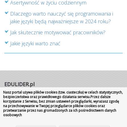
Asertywność w życiu codziennym
Dlaczego warto nauczyć się programowania i
jakie języki będą najważniejsze w 2024 roku?
Jak skutecznie motywować pracowników?
Jakie języki warto znać
EDULIDER.pl
Nasz portal używa plików cookies (tzw. ciasteczka) w celach statystycznych,
Portal internetowy | Rok założenia 2008
bezpieczeństwa oraz prawidłowego działania serwisu.Przez dalsze
korzystanie z Serwisu, bez zmian ustawień przeglądarki, wyrażasz zgodę
Wszelkie prawa zastrzeżone
|
Kontakt
Promocja
na przechowywanie w Twojej przeglądarce plików cookies oraz
szkoły
przetwarzanie przez nas gromadzonych za ich pośrednictwem danych
osobowych
o nas
|
regulamin