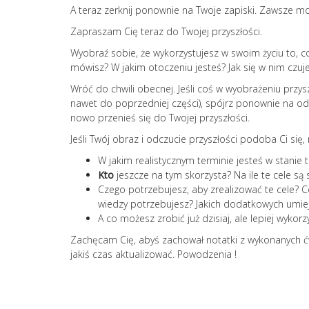
A teraz zerknij ponownie na Twoje zapiski. Zawsze m
Zapraszam Cię teraz do Twojej przyszłości.
Wyobraź sobie, że wykorzystujesz w swoim życiu to, c
mówisz? W jakim otoczeniu jesteś? Jak się w nim czuj
Wróć do chwili obecnej. Jeśli coś w wyobrażeniu przy
nawet do poprzedniej części), spójrz ponownie na o
nowo przenieś się do Twojej przyszłości.
Jeśli Twój obraz i odczucie przyszłości podoba Ci się
W jakim realistycznym terminie jesteś w stanie 
Kto
jeszcze na tym skorzysta? Na ile te cele s
Czego potrzebujesz, aby zrealizować te cele? C
wiedzy potrzebujesz? Jakich dodatkowych umiej
A co możesz zrobić już dzisiaj, ale lepiej wyko
Zachęcam Cię, abyś zachował notatki z wykonanych ćwi
jakiś czas aktualizować. Powodzenia !