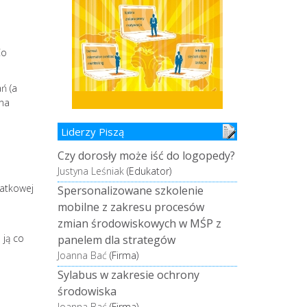
Co
ń (a
na
Liderzy Piszą
Czy dorosły może iść do logopedy?
Justyna Leśniak
(Edukator)
datkowej
Spersonalizowane szkolenie
mobilne z zakresu procesów
zmian środowiskowych w MŚP z
 ją co
panelem dla strategów
Joanna Bać
(Firma)
Sylabus w zakresie ochrony
środowiska
Joanna Bać
(Firma)