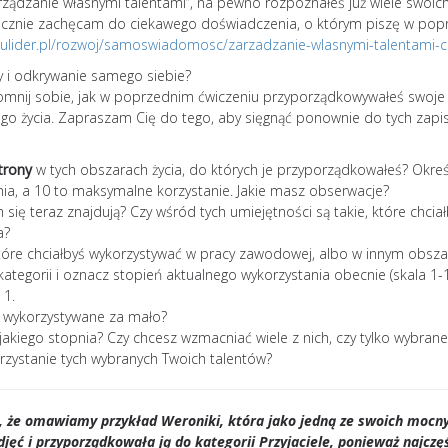
„Zarządzanie własnymi talentami”, na pewno rozpoznałeś już wiele swoic
erdecznie zachęcam do ciekawego doświadczenia, o którym piszę w pop
dulider.pl/rozwoj/samoswiadomosc/zarzadzanie-wlasnymi-talentami-c
y i odkrywanie samego siebie?
pomnij sobie, jak w poprzednim ćwiczeniu przyporządkowywałeś swoj
go życia. Zapraszam Cię do tego, aby sięgnąć ponownie do tych zapi
trony
w tych obszarach życia, do których je przyporządkowałeś? Okreś
ania, a 10 to maksymalne korzystanie. Jakie masz obserwacje?
h się teraz znajdują? Czy wśród tych umiejętności są takie, które chci
a?
 które chciałbyś wykorzystywać w pracy zawodowej, albo w innym obsza
 kategorii i oznacz stopień aktualnego wykorzystania obecnie (skala 1-10
 1.
e wykorzystywane za mało?
jakiego stopnia? Czy chcesz wzmacniać wiele z nich, czy tylko wybrane
rzystanie tych wybranych Twoich talentów?
, że omawiamy przykład Weroniki, która jako jedną ze swoich mocn
jęć i przyporządkowała ją do kategorii Przyjaciele, ponieważ najczęś