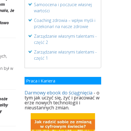
mym
Samoocena i poczucie własnej
nała, że
wartości
m
Coaching zdrowia – wpływ myśli i
odowo
przekonań na nasze zdrowie
Zarządzanie własnymi talentami -
część 2
Zarządzanie własnymi talentami -
ych,
część 1
n był w
Praca i Kariera
Darmowy ebook do ściągnięcia
- o
tym jak uczyć się, żyć i pracować w
może
erze nowych technologii i
całby
nieustannych zmian.
y