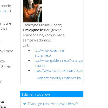
h
rzedniej
zesc-1
)
e mocne
Katarzyna Miciuła
(Coach)
sów i
Umiejętności:
inteligencja
emocjonalna, komunikacja,
samoświadomość
l
Linki:
http://www.coaching-
ałbyś móc
naturalnie.pl
http://www.goldenline.pl/katarzyna-
rze
miciula2
) - jeśli
https://www.facebook.com/coachingzdrowia1
Zobacz moduły użytkownika
?
Zdaniem Liderów
ych
Dlaczego rano wstajesz z łóżka?
ciej