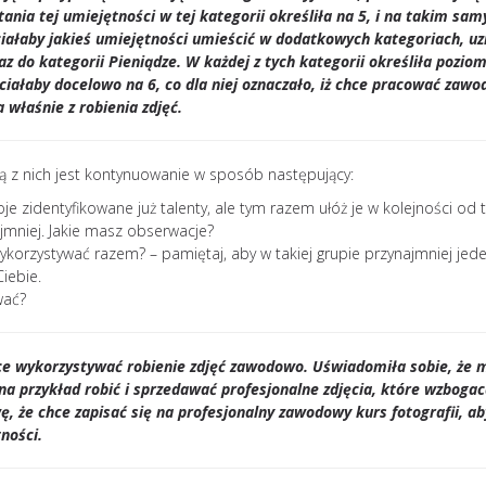
ania tej umiejętności w tej kategorii określiła na 5, i na takim sa
ciałaby jakieś umiejętności umieścić w dodatkowych kategoriach, uz
az do kategorii Pieniądze. W każdej z tych kategorii określiła pozio
hciałaby docelowo na 6, co dla niej oznaczało, iż chce pracować zaw
 właśnie z robienia zdjęć.
ną z nich jest kontynuowanie w sposób następujący:
oje zidentyfikowane już talenty, ale tym razem ułóż je w kolejności od t
najmniej. Jakie masz obserwacje?
ykorzystywać razem? – pamiętaj, aby w takiej grupie przynajmniej jede
Ciebie.
wać?
ce wykorzystywać robienie zdjęć zawodowo. Uświadomiła sobie, że 
 na przykład robić i sprzedawać profesjonalne zdjęcia, które wzboga
ę, że chce zapisać się na profesjonalny zawodowy kurs fotografii, ab
ności.