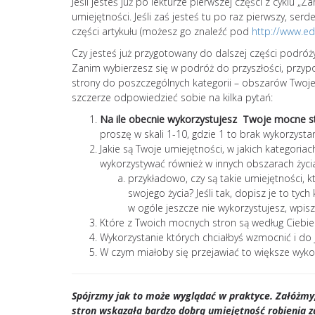
Jeśli jesteś już po lekturze pierwszej części z cyklu 
umiejętności. Jeśli zaś jesteś tu po raz pierwszy, s
części artykułu (możesz go znaleźć pod
http://www.e
Czy jesteś już przygotowany do dalszej części podróż
Zanim wybierzesz się w podróż do przyszłości, przy
strony do poszczególnych kategorii – obszarów Twoje
szczerze odpowiedzieć sobie na kilka pytań:
Na ile obecnie wykorzystujesz Twoje mocne s
proszę w skali 1-10, gdzie 1 to brak wykorzyst
Jakie są Twoje umiejętności, w jakich kategoriac
wykorzystywać również w innych obszarach życi
przykładowo, czy są takie umiejętności,
swojego życia? Jeśli tak, dopisz je to tych
w ogóle jeszcze nie wykorzystujesz, wpisz
Które z Twoich mocnych stron są według Ciebi
Wykorzystanie których chciałbyś wzmocnić i do 
W czym miałoby się przejawiać to większe wyko
Spójrzmy jak to może wyglądać w praktyce. Załóżmy
stron wskazała bardzo dobrą umiejętność robienia zd