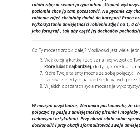
robiła zdjęcia swoim przyjaciołom. Stopień wykorzyst
poziomie chce ją tam pozostawić. Na pytanie czy ch
robienie zdjęć chciałaby dodać do kategorii Praca or
wykorzystania umiejętności robienia zdjęć na 1, a c
jako fotograf , tak aby część jej dochodów pochodziła
Co Ty możesz zrobić dalej? Możliwości jest wiele, jed
Weź kolejną kartkę i zapisz na niej wszystkie Tw
które lubisz najbardziej
, do tych, które lubisz 
Które Twoje talenty można ze sobą połączyć i w
czołówce listy tych najbardziej lubianych przez 
W jakich obszarach życia możesz je wykorzysty
W naszym przykładzie, Weronika postanowiła, że ch
połączyć tę pasję z umiejętnością pisania i mogłaby
ciekawymi artykułami. Przy okazji zdała sobie spraw
doskonalić i przy okazji sformalizować swoje umiejęt