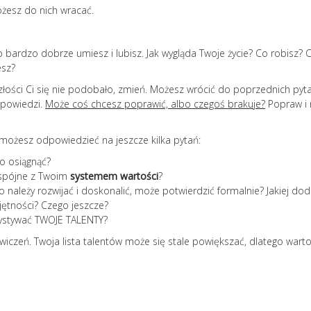
ożesz do nich wracać.
o bardzo dobrze umiesz i lubisz. Jak wygląda Twoje życie? Co robisz? 
esz?
szłości Ci się nie podobało, zmień. Możesz wrócić do poprzednich pyta
dpowiedzi.
Może coś chcesz poprawić, albo czegoś brakuje?
Popraw i 
, możesz odpowiedzieć na jeszcze kilka pytań:
to osiągnąć?
ą spójne z Twoim
systemem wartości
?
o należy rozwijać i doskonalić, może potwierdzić formalnie? Jakiej do
ętności? Czego jeszcze?
rzystywać TWOJE TALENTY?
czeń. Twoja lista talentów może się stale powiększać, dlatego warto