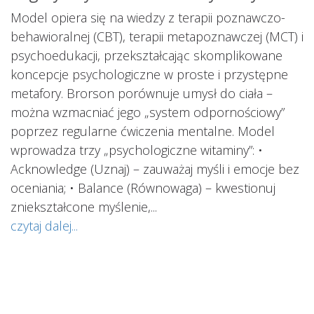
ś
Model opiera się na wiedzy z terapii poznawczo-
s
behawioralnej (CBT), terapii metapoznawczej (MCT) i
psychoedukacji, przekształcając skomplikowane
koncepcje psychologiczne w proste i przystępne
metafory. Brorson porównuje umysł do ciała –
można wzmacniać jego „system odpornościowy”
i.
poprzez regularne ćwiczenia mentalne. Model
wprowadza trzy „psychologiczne witaminy”: •
Acknowledge (Uznaj) – zauważaj myśli i emocje bez
oceniania; • Balance (Równowaga) – kwestionuj
ś
ą
zniekształcone myślenie,...
o
czytaj dalej...
s
w
i
s