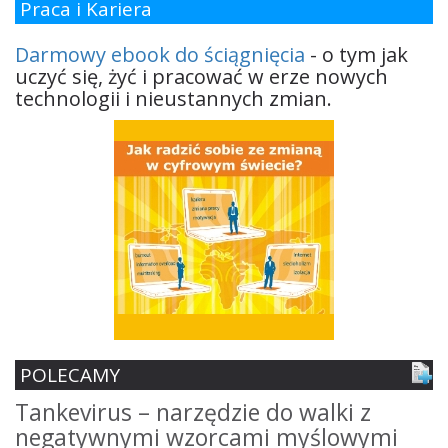
Praca i Kariera
Darmowy ebook do ściągnięcia
- o tym jak
uczyć się, żyć i pracować w erze nowych
technologii i nieustannych zmian.
POLECAMY
Tankevirus – narzędzie do walki z
S
negatywnymi wzorcami myślowymi
z