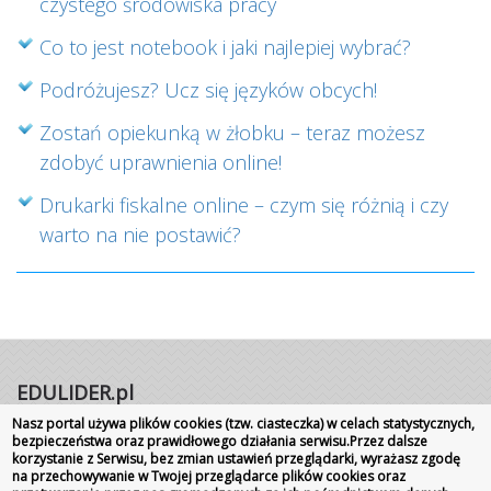
czystego środowiska pracy
Co to jest notebook i jaki najlepiej wybrać?
Podróżujesz? Ucz się języków obcych!
Zostań opiekunką w żłobku – teraz możesz
zdobyć uprawnienia online!
Drukarki fiskalne online – czym się różnią i czy
warto na nie postawić?
EDULIDER.pl
Nasz portal używa plików cookies (tzw. ciasteczka) w celach statystycznych,
Portal internetowy | Rok założenia 2008
bezpieczeństwa oraz prawidłowego działania serwisu.Przez dalsze
Wszelkie prawa zastrzeżone
|
Kontakt
Promocja
korzystanie z Serwisu, bez zmian ustawień przeglądarki, wyrażasz zgodę
na przechowywanie w Twojej przeglądarce plików cookies oraz