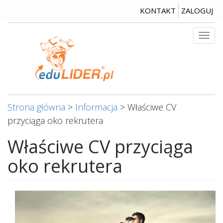
Przejdź
KONTAKT
ZALOGUJ
do
treści
Togg
navi
Strona główna
>
Informacja
>
Właściwe CV
przyciąga oko rekrutera
Właściwe CV przyciąga
oko rekrutera