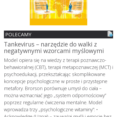
POLECAMY
Tankevirus – narzędzie do walki z
S
negatywnymi wzorcami myślowymi
z
ś
Model opiera się na wiedzy z terapii poznawczo-
s
behawioralnej (CBT), terapii metapoznawczej (MCT) i
psychoedukacji, przekształcając skomplikowane
koncepcje psychologiczne w proste i przystępne
metafory. Brorson porównuje umysł do ciała –
można wzmacniać jego „system odpornościowy”
i.
poprzez regularne ćwiczenia mentalne. Model
wprowadza trzy „psychologiczne witaminy”: •
Acknowledge (Uznaj) – zauważaj myśli i emocje bez