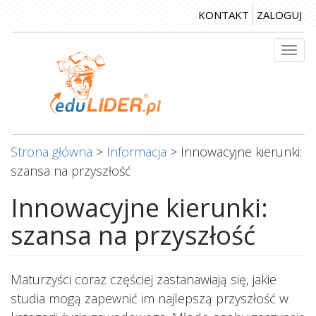
Przejdź
KONTAKT
ZALOGUJ
do
treści
Togg
navi
Strona główna
>
Informacja
>
Innowacyjne kierunki:
szansa na przyszłość
Innowacyjne kierunki:
szansa na przyszłość
Maturzyści coraz częściej zastanawiają się, jakie
studia mogą zapewnić im najlepszą przyszłość w