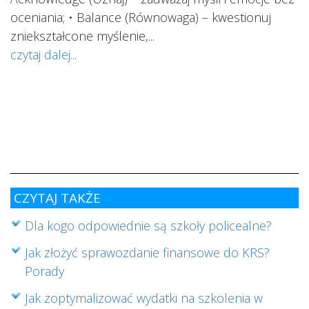
oceniania; • Balance (Równowaga) – kwestionuj
ś
ą
zniekształcone myślenie,...
o
czytaj dalej...
s
w
i
s
ab
cz
CZYTAJ TAKŻE
Dla kogo odpowiednie są szkoły policealne?
Jak złożyć sprawozdanie finansowe do KRS?
Porady
Jak zoptymalizować wydatki na szkolenia w