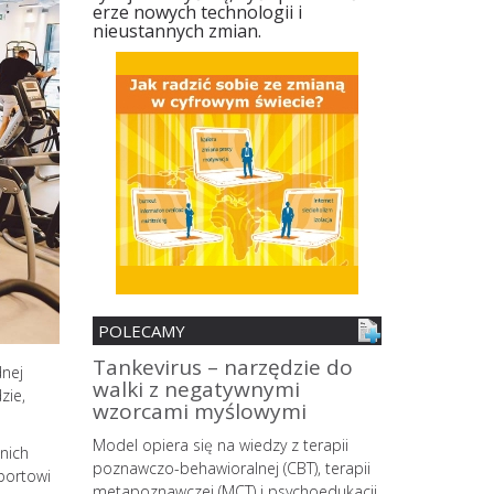
erze nowych technologii i
nieustannych zmian.
POLECAMY
nia
Tankevirus – narzędzie do
Spersonali
dnej
walki z negatywnymi
mobilne z 
zie,
ii
wzorcami myślowymi
zmian śro
MŚP z pane
o wypalenia
Model opiera się na wiedzy z terapii
strategów
nich
owego
poznawczo-behawioralnej (CBT), terapii
portowi
 coraz
metapoznawczej (MCT) i psychoedukacji,