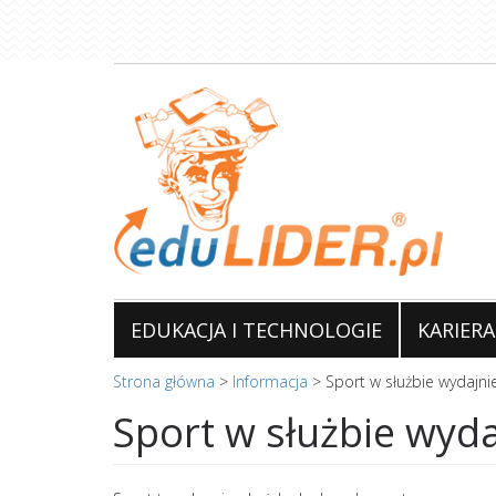
Przejdź
do
treści
EDUKACJA I TECHNOLOGIE
KARIERA
Strona główna
>
Informacja
>
Sport w służbie wydajnie
Sport w służbie wyda