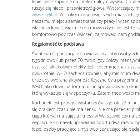
lepiej jest skupić się na intelektualnym wysiłku. Co 
ruszyć się nieco i przewietrzyć głowę. Wystarczający 
www.cityfit.pl
. W stolicy i innych większych miastach, 
naszemu miejscu zamieszkania czy pracy i w ten spo
własne zdrowie, więc nie ma mowy o tym, że jest to 
komfortowo podczas ćwiczeń, zajmowało nam godzinę 
Regularność to podstawa
Światowa Organizacja Zdrowia zaleca, aby osoby zdro
tygodniowo (lub przez 70 minut, gdy ćwiczy intensywn
uzyskać jakiekolwiek efekty. Jeśli chcemy jednak uzy
dwukrotnie. WHO zachęca również, aby minimum dwa 
oraz aby wybrana aktywność fizyczna była przyjemna i
WHO jako dowolna forma ruchu spowodowana skurczami
którą wykazuje się w spoczynku. Zatem możliwości 
Rachunek jest prosty - wystarczy ćwiczyć ok. 22 minu
się brakiem czasu nie ma sensu. Nie ma przecież pro
ciągu których na zajęcia fitness w Warszawie czy na s
wypracuje się nawyk uprawiania sportu dwa razy w tyg
idzie, osoby pracujące umysłowo czy uczące się będą w