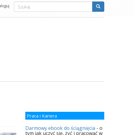
Formularz
aloguj
wyszukiwania
Szukaj
Praca i Kariera
Darmowy ebook do ściągnięcia
- o
tym jak uczyć się, żyć i pracować w