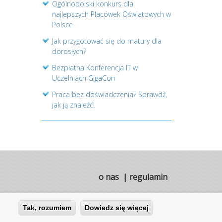
Ogólnopolski konkurs dla
najlepszych Placówek Oświatowych w
Polsce
Jak przygotować się do matury dla
dorosłych?
Bezpłatna Konferencja IT w
Uczelniach GigaCon
Praca bez doświadczenia? Sprawdź,
jak ją znaleźć!
o nas
|
regulamin
Tak, rozumiem
Dowiedz się więcej