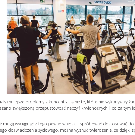
z
e
Jak uniknąć wypale
iały mniejsze problemy z koncentracją niż te, które nie wykonywały ża
zawodowego? 10
kazano zwiększoną przepustowość naczyń krwionośnych i, co za tym id
skutecznych strateg
Zjawisk
ież mogą wyciągnąć z tego pewne wnioski i spróbować dostosować do 
zawod
ego doświadczenia życiowego, można wysnuć twierdzenie, że dzięki s
zatacza