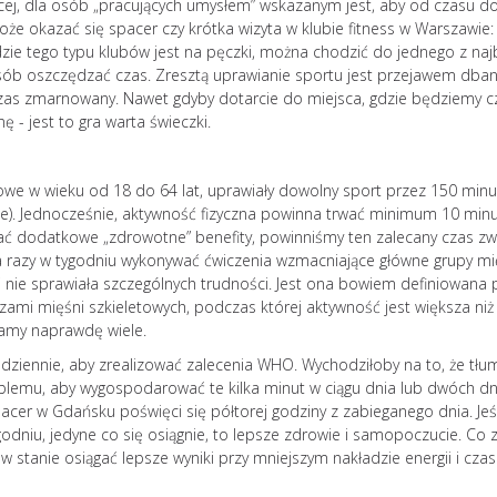
więcej, dla osób „pracujących umysłem” wskazanym jest, aby od czasu d
szersze
może okazać się spacer czy krótka wizyta w klubie fitness w Warszawie:
Burnout jako zespół stresu
gdzie tego typu klubów jest na pęczki, można chodzić do jednego z naj
psychologicznego rozprzest
sób oszczędzać czas. Zresztą uprawianie sportu jest przejawem dban
niczym pożar. Prowadzi nie 
czas zmarnowany. Nawet gdyby dotarcie do miejsca, gdzie będziemy c
rozdrażenienia, ale również 
- jest to gra warta świeczki.
relacje osobiste, powoduje
niepokój, a nawet prowadzi 
Jak zapobiegać wypaleniu
we w wieku od 18 do 64 lat, uprawiały dowolny sport przez 150 minu
zawodowemu? Według amer
ie). Jednocześnie, aktywność fizyczna powinna trwać minimum 10 minu
badaczki Christiny Maslach
skać dodatkowe „zdrowotne” benefity, powinniśmy ten zalecany czas zw
zawodowe przebiega zgodn
razy w tygodniu wykonywać ćwiczenia wzmacniające główne grupy m
następującym schematem: 
 nie sprawiała szczególnych trudności. Jest ona bowiem definiowana 
stadia mogą występować łąc
 mięśni szkieletowych, podczas której aktywność jest większa niż 
pojawiać się kolejno u...
mamy naprawdę wiele.
czytaj dalej...
t dziennie, aby zrealizować zalecenia WHO. Wychodziłoby na to, że tł
blemu, aby wygospodarować te kilka minut w ciągu dnia lub dwóch dn
pacer w Gdańsku poświęci się półtorej godziny z zabieganego dnia. Jeśl
odniu, jedyne co się osiągnie, to lepsze zdrowie i samopoczucie. Co 
 stanie osiągać lepsze wyniki przy mniejszym nakładzie energii i czas