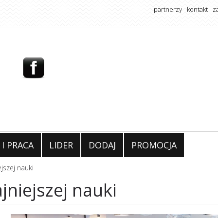
partnerzy
kontakt
z
 I PRACA
LIDER
DODAJ
PROMOCJA
jszej nauki
jniejszej nauki