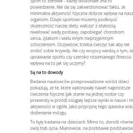
Sport to zdrowie - każdy doskonale zna to
powiedzenie. Nie da się zakwestionować faktu, że
minimalna aktywność fizyczna dobrze wpływa na nas
organizm. Dzięki sportowi możemy podkręcić
skuteczność naszej diety, walczyć z otyłością,
niwelować wady postawy, zapobiegać chorobom
serca, żylakom i wielu innym nieprzyjemnym
schorzeniom. Oczywiście, trzeba ćwiczyć tak aby nie
zrobić sobie krzywdy. Ale czy wszyscy wiedzą o tym, ż
uprawianie sportu czy szeroko rozumianego fitnessu
wpływa na to jak się uczymy?
Są na to dowody
Badania naukowców przeprowadzone wśród dzieci
pokazują, że te, które wykonywały nawet najprostsze
ćwiczenia fizyczne (jak stanie na jednej nodze czy
przewroty w przód) osiągały lepsze wyniki w nauce i m
aktywności w ogóle. Jako przyczynę tego zjawiska ws
dotlenienie mózgu.
To były badania na dzieciach. Mimo to, dorośli równ
swój tryb życia. Mianowicie, na podstawie podstawow