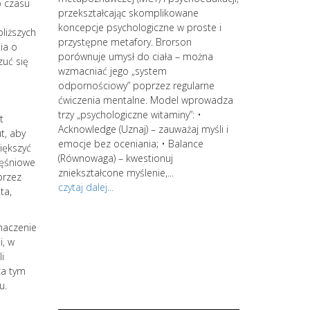
o czasu
 kręgi.
przekształcając skomplikowane
koncepcje psychologiczne w proste i
bliższych
rzenia się
przystępne metafory. Brorson
ia o
tylko do
porównuje umysł do ciała – można
zuć się
niszczy
wzmacniać jego „system
 zmęczenie,
odpornościowy” poprzez regularne
do depresji.
ćwiczenia mentalne. Model wprowadza
trzy „psychologiczne witaminy”: •
t
ykańskiej
Acknowledge (Uznaj) – zauważaj myśli i
t, aby
 wypalenie
emocje bez oceniania; • Balance
iększyć
strategów. Zacz
ie z
(Równowaga) – kwestionuj
ięśniowe
kontynuuj swoją
Powyższe
zniekształcone myślenie,...
przez
jesteś zainter
znie lub
czytaj dalej...
ta,
spersonalizowan
po wstępnym s
umaczenie
wiedzy i świad
i, w
procesów intern
i
środowiskowa d
za tym
spersonalizowa
u.
zająć się...
czytaj dalej...