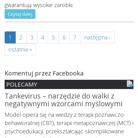
gwarantują wysokie zarobki.
Czytaj dalej
1
2
3
4
5
6
7
następna ›
ostatnia »
Komentuj przez Facebooka
POLECAMY
Tankevirus – narzędzie do walki z
S
negatywnymi wzorcami myślowymi
z
ś
Model opiera się na wiedzy z terapii poznawczo-
s
behawioralnej (CBT), terapii metapoznawczej (MCT) i
psychoedukacji, przekształcając skomplikowane