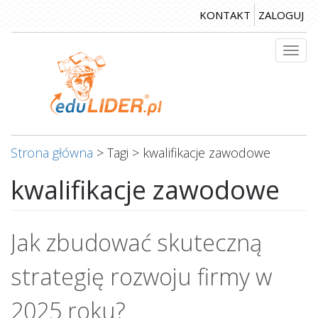
Przejdź
KONTAKT
ZALOGUJ
do
treści
Togg
navi
Strona główna
>
Tagi
>
kwalifikacje zawodowe
kwalifikacje zawodowe
Jak zbudować skuteczną
strategię rozwoju firmy w
2025 roku?