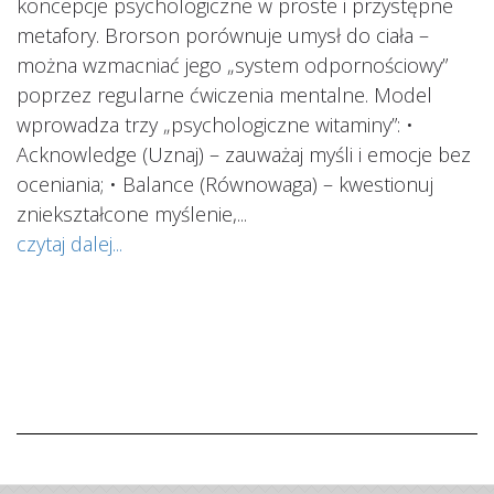
koncepcje psychologiczne w proste i przystępne
metafory. Brorson porównuje umysł do ciała –
można wzmacniać jego „system odpornościowy”
i.
poprzez regularne ćwiczenia mentalne. Model
wprowadza trzy „psychologiczne witaminy”: •
Acknowledge (Uznaj) – zauważaj myśli i emocje bez
oceniania; • Balance (Równowaga) – kwestionuj
ś
ą
zniekształcone myślenie,...
o
czytaj dalej...
s
w
i
s
ab
cz