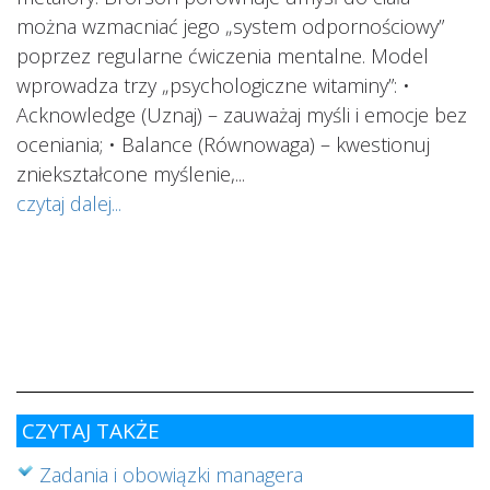
można wzmacniać jego „system odpornościowy”
i.
poprzez regularne ćwiczenia mentalne. Model
wprowadza trzy „psychologiczne witaminy”: •
Acknowledge (Uznaj) – zauważaj myśli i emocje bez
oceniania; • Balance (Równowaga) – kwestionuj
ś
ą
zniekształcone myślenie,...
o
czytaj dalej...
s
w
i
s
ab
cz
CZYTAJ TAKŻE
Zadania i obowiązki managera