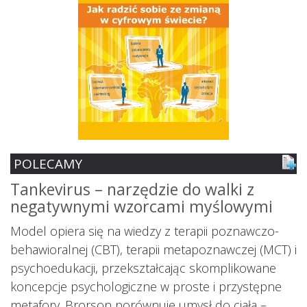
POLECAMY
Tankevirus – narzędzie do walki z
S
negatywnymi wzorcami myślowymi
z
ś
Model opiera się na wiedzy z terapii poznawczo-
s
behawioralnej (CBT), terapii metapoznawczej (MCT) i
psychoedukacji, przekształcając skomplikowane
koncepcje psychologiczne w proste i przystępne
metafory. Brorson porównuje umysł do ciała –