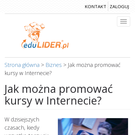
Przejdź
KONTAKT
ZALOGUJ
do
treści
Togg
navi
Strona główna
>
Biznes
>
Jak można promować
kursy w Internecie?
Jak można promować
kursy w Internecie?
W dzisiejszych
czasach, kiedy