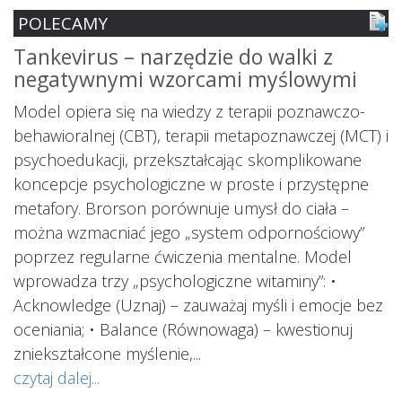
POLECAMY
Tankevirus – narzędzie do walki z
S
negatywnymi wzorcami myślowymi
z
ś
Model opiera się na wiedzy z terapii poznawczo-
s
behawioralnej (CBT), terapii metapoznawczej (MCT) i
psychoedukacji, przekształcając skomplikowane
koncepcje psychologiczne w proste i przystępne
metafory. Brorson porównuje umysł do ciała –
można wzmacniać jego „system odpornościowy”
i.
poprzez regularne ćwiczenia mentalne. Model
wprowadza trzy „psychologiczne witaminy”: •
Acknowledge (Uznaj) – zauważaj myśli i emocje bez
oceniania; • Balance (Równowaga) – kwestionuj
ś
ą
zniekształcone myślenie,...
o
czytaj dalej...
s