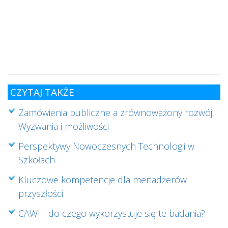
w
i
s
ab
cz
CZYTAJ TAKŻE
Zamówienia publiczne a zrównoważony rozwój:
Wyzwania i możliwości
Perspektywy Nowoczesnych Technologii w
Szkołach
Kluczowe kompetencje dla menadżerów
przyszłości
CAWI - do czego wykorzystuje się te badania?