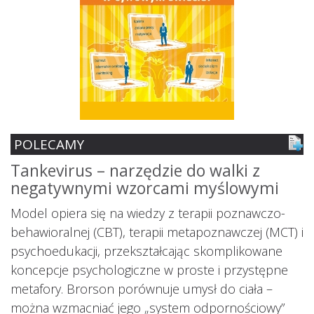
POLECAMY
Tankevirus – narzędzie do walki z
S
negatywnymi wzorcami myślowymi
z
ś
Model opiera się na wiedzy z terapii poznawczo-
s
behawioralnej (CBT), terapii metapoznawczej (MCT) i
psychoedukacji, przekształcając skomplikowane
koncepcje psychologiczne w proste i przystępne
metafory. Brorson porównuje umysł do ciała –
można wzmacniać jego „system odpornościowy”