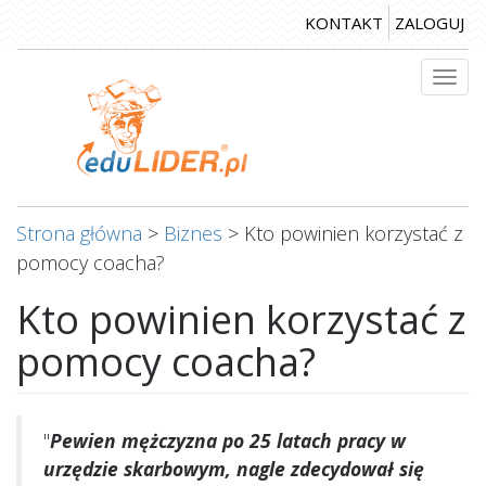
Przejdź
KONTAKT
ZALOGUJ
do
treści
Togg
navi
Strona główna
>
Biznes
>
Kto powinien korzystać z
pomocy coacha?
Kto powinien korzystać z
pomocy coacha?
"
Pewien mężczyzna po 25 latach pracy w
urzędzie skarbowym, nagle zdecydował się