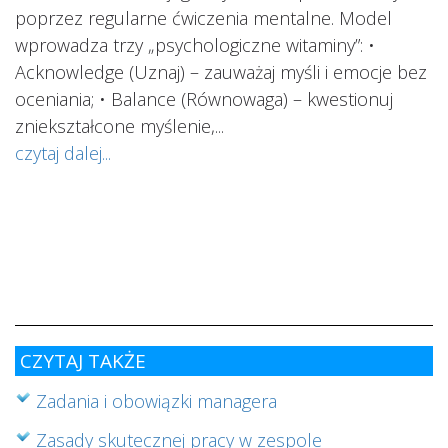
i.
poprzez regularne ćwiczenia mentalne. Model
wprowadza trzy „psychologiczne witaminy”: •
Acknowledge (Uznaj) – zauważaj myśli i emocje bez
oceniania; • Balance (Równowaga) – kwestionuj
ś
ą
zniekształcone myślenie,...
o
czytaj dalej...
s
w
i
s
ab
cz
CZYTAJ TAKŻE
Zadania i obowiązki managera
Zasady skutecznej pracy w zespole