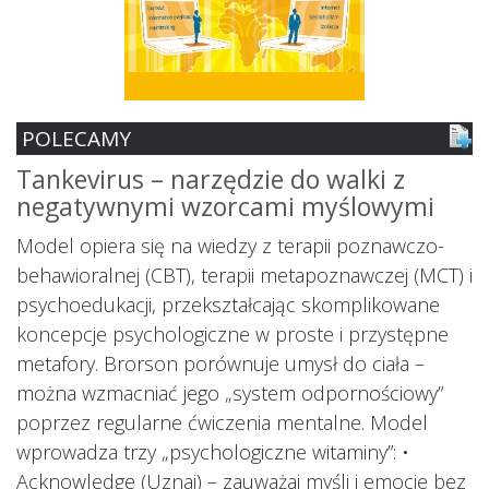
POLECAMY
Tankevirus – narzędzie do walki z
S
negatywnymi wzorcami myślowymi
z
ś
Model opiera się na wiedzy z terapii poznawczo-
s
behawioralnej (CBT), terapii metapoznawczej (MCT) i
psychoedukacji, przekształcając skomplikowane
koncepcje psychologiczne w proste i przystępne
metafory. Brorson porównuje umysł do ciała –
można wzmacniać jego „system odpornościowy”
i.
poprzez regularne ćwiczenia mentalne. Model
wprowadza trzy „psychologiczne witaminy”: •
Acknowledge (Uznaj) – zauważaj myśli i emocje bez