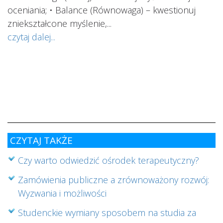
oceniania; • Balance (Równowaga) – kwestionuj
ś
ą
zniekształcone myślenie,...
o
czytaj dalej...
s
w
i
s
ab
cz
CZYTAJ TAKŻE
Czy warto odwiedzić ośrodek terapeutyczny?
Zamówienia publiczne a zrównoważony rozwój:
Wyzwania i możliwości
Studenckie wymiany sposobem na studia za