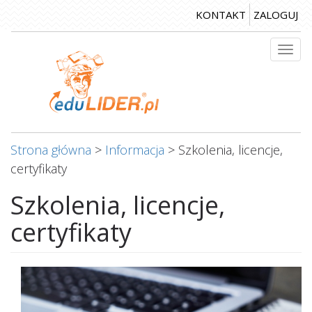
Przejdź
KONTAKT
ZALOGUJ
do
treści
Togg
navi
Strona główna
>
Informacja
>
Szkolenia, licencje,
certyfikaty
Szkolenia, licencje,
certyfikaty