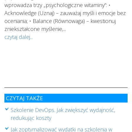
wprowadza trzy „psychologiczne witaminy”: •
Acknowledge (Uznaj) – zauważaj myśli i emocje bez
oceniania; • Balance (Równowaga) – kwestionuj
ś
ą
zniekształcone myślenie,...
o
czytaj dalej...
s
w
i
s
ab
cz
CZYTAJ TAKŻE
Szkolenie DevOps. Jak zwiększyć wydajność,
redukując koszty
Jak zoptymalizować wydatki na szkolenia w