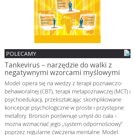
POLECAMY
Tankevirus – narzędzie do walki z
S
negatywnymi wzorcami myślowymi
z
ś
Model opiera się na wiedzy z terapii poznawczo-
s
behawioralnej (CBT), terapii metapoznawczej (MCT) i
psychoedukacji, przekształcając skomplikowane
koncepcje psychologiczne w proste i przystępne
metafory. Brorson porównuje umysł do ciała –
można wzmacniać jego „system odpornościowy”
i.
poprzez regularne ćwiczenia mentalne. Model