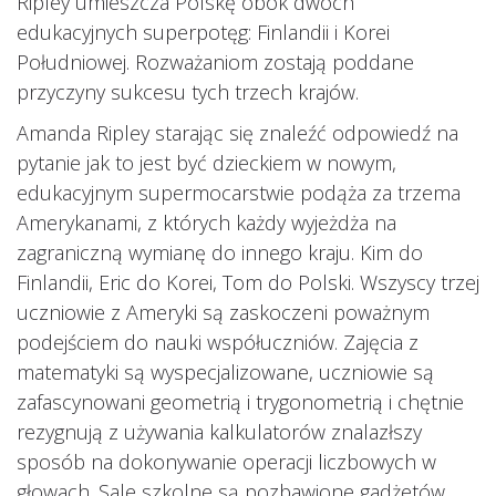
Ripley umieszcza Polskę obok dwóch
edukacyjnych superpotęg: Finlandii i Korei
Południowej. Rozważaniom zostają poddane
przyczyny sukcesu tych trzech krajów.
Amanda Ripley starając się znaleźć odpowiedź na
pytanie jak to jest być dzieckiem w nowym,
edukacyjnym supermocarstwie podąża za trzema
Amerykanami, z których każdy wyjeżdża na
zagraniczną wymianę do innego kraju. Kim do
Finlandii, Eric do Korei, Tom do Polski. Wszyscy trzej
uczniowie z Ameryki są zaskoczeni poważnym
podejściem do nauki współuczniów. Zajęcia z
matematyki są wyspecjalizowane, uczniowie są
zafascynowani geometrią i trygonometrią i chętnie
rezygnują z używania kalkulatorów znalazłszy
sposób na dokonywanie operacji liczbowych w
głowach. Sale szkolne są pozbawione gadżetów