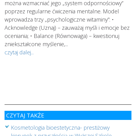
można wzmacniać jego „system odpornościowy”
i.
poprzez regularne ćwiczenia mentalne. Model
wprowadza trzy „psychologiczne witaminy”: •
Acknowledge (Uznaj) – zauważaj myśli i emocje bez
oceniania; • Balance (Równowaga) – kwestionuj
ś
ą
zniekształcone myślenie,...
o
czytaj dalej...
s
w
i
s
ab
cz
CZYTAJ TAKŻE
Kosmetologia bioestetyczna- prestiżowy
kierunek z przyszłością w Wyższej Szkole