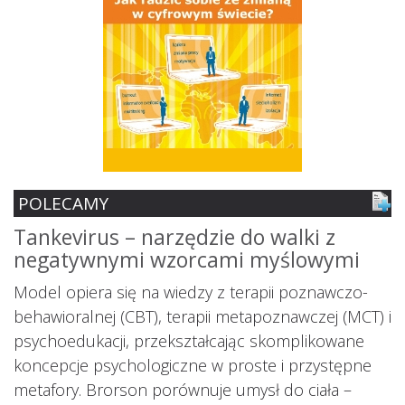
POLECAMY
Tankevirus – narzędzie do walki z
S
negatywnymi wzorcami myślowymi
z
ś
Model opiera się na wiedzy z terapii poznawczo-
s
behawioralnej (CBT), terapii metapoznawczej (MCT) i
psychoedukacji, przekształcając skomplikowane
koncepcje psychologiczne w proste i przystępne
metafory. Brorson porównuje umysł do ciała –