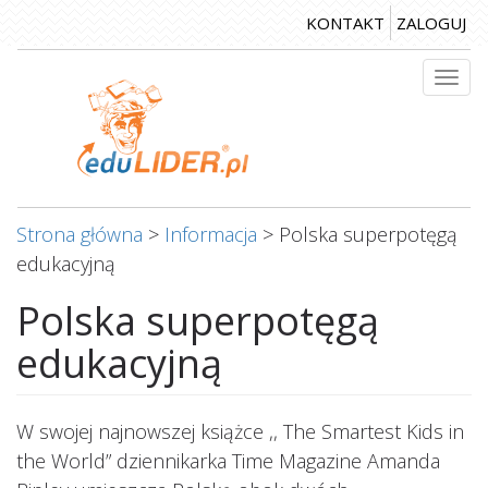
Przejdź
KONTAKT
ZALOGUJ
do
treści
Togg
navi
Strona główna
>
Informacja
>
Polska superpotęgą
edukacyjną
Polska superpotęgą
edukacyjną
W swojej najnowszej książce ,, The Smartest Kids in
the World” dziennikarka Time Magazine Amanda