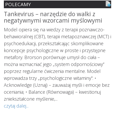
POLECAMY
Tankevirus – narzędzie do walki z
S
negatywnymi wzorcami myślowymi
z
ś
Model opiera się na wiedzy z terapii poznawczo-
s
behawioralnej (CBT), terapii metapoznawczej (MCT) i
psychoedukacji, przekształcając skomplikowane
koncepcje psychologiczne w proste i przystępne
metafory. Brorson porównuje umysł do ciała –
można wzmacniać jego „system odpornościowy”
i.
poprzez regularne ćwiczenia mentalne. Model
wprowadza trzy „psychologiczne witaminy”: •
Acknowledge (Uznaj) – zauważaj myśli i emocje bez
oceniania; • Balance (Równowaga) – kwestionuj
ś
ą
zniekształcone myślenie,...
o
czytaj dalej...
s