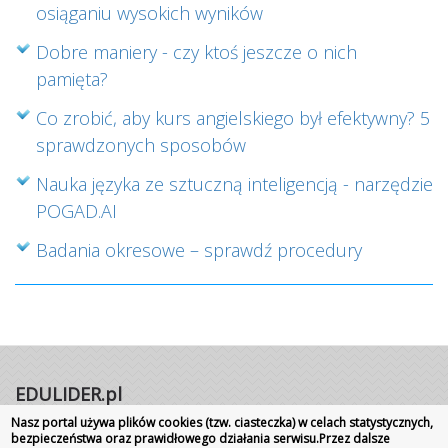
osiąganiu wysokich wyników
Dobre maniery - czy ktoś jeszcze o nich
pamięta?
Co zrobić, aby kurs angielskiego był efektywny? 5
sprawdzonych sposobów
Nauka języka ze sztuczną inteligencją - narzędzie
POGAD.AI
Badania okresowe – sprawdź procedury
EDULIDER.pl
Nasz portal używa plików cookies (tzw. ciasteczka) w celach statystycznych,
Portal internetowy | Rok założenia 2008
bezpieczeństwa oraz prawidłowego działania serwisu.Przez dalsze