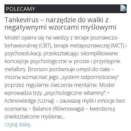
POLECAMY
Tankevirus – narzędzie do walki z
S
negatywnymi wzorcami myślowymi
z
ś
Model opiera się na wiedzy z terapii poznawczo-
s
behawioralnej (CBT), terapii metapoznawczej (MCT) i
psychoedukacji, przekształcając skomplikowane
koncepcje psychologiczne w proste i przystępne
metafory. Brorson porównuje umysł do ciała –
można wzmacniać jego „system odpornościowy”
i.
poprzez regularne ćwiczenia mentalne. Model
wprowadza trzy „psychologiczne witaminy”: •
Acknowledge (Uznaj) – zauważaj myśli i emocje bez
oceniania; • Balance (Równowaga) – kwestionuj
ś
ą
zniekształcone myślenie,...
o
czytaj dalej...