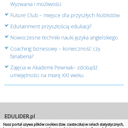
Wyzwania i możliwości
Future Club – miejsce dla przyszłych Noblistów
Edutainment przyszłością edukacji?
Nowoczesne techniki nauki języka angielskiego
Coaching biznesowy – konieczność czy
fanaberia?
Zajęcia w Akademii Pewniak– zdobądź
umiejętności na miarę XXI wieku
EDULIDER.pl
Nasz portal używa plików cookies (tzw. ciasteczka) w celach statystycznych,
Portal internetowy | Rok założenia 2008