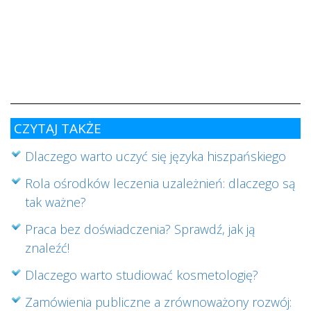
s
w
i
s
ab
cz
CZYTAJ TAKŻE
Dlaczego warto uczyć się języka hiszpańskiego
Rola ośrodków leczenia uzależnień: dlaczego są
tak ważne?
Praca bez doświadczenia? Sprawdź, jak ją
znaleźć!
Dlaczego warto studiować kosmetologię?
Zamówienia publiczne a zrównoważony rozwój: